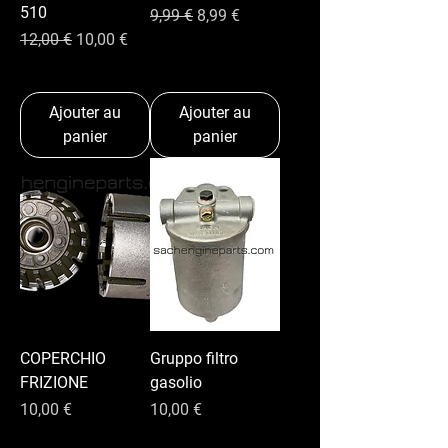
510
Prix original
Prix promotionnel
9,99 €
8,99 €
Prix original
Prix promotionnel
12,00 €
10,00 €
Ajouter au
Ajouter au
panier
panier
COPERCHIO
Gruppo filtro
FRIZIONE
gasolio
Prix
Prix
10,00 €
10,00 €