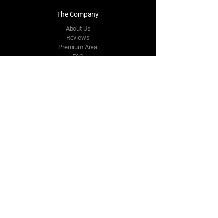
The Company
About Us
Reviews
Premium Area
FAQ
Contact Us
info.sachindia@gmail.com
3,4 Haiderpur
Industrial Area
New Delhi,
DL 110088
Tel:
+91 9811538734
Follow Us
Facebook
Instagram
Youtube
Twitter