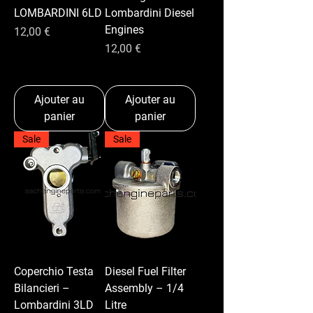
LOMBARDINI 6LD
Lombardini Diesel
Engines
Prix
12,00 €
Prix
12,00 €
Ajouter au
Ajouter au
panier
panier
Sale
Sale
Coperchio Testa
Diesel Fuel Filter
Bilancieri –
Assembly – 1/4
Lombardini 3LD
Litre