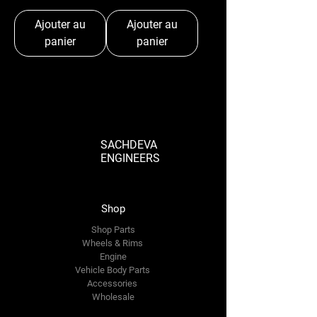
Ajouter au
Ajouter au
panier
panier
SACHDEVA
ENGINEERS
Shop
Shop Parts
Wheels & Rims
Engine
Vehicle Body Parts
Accessories
Wholesale