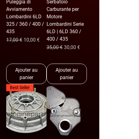
Puleggia di
Serbatoio
Avviamento
Carburante per
Lombardini 6LD
Motore
325 / 360 / 400 /
Lombardini Serie
435
6LD | 6LD 360 /
400 / 435
Prix original
Prix promotionnel
17,00 €
10,00 €
Prix original
Prix promotionnel
35,00 €
30,00 €
Ajouter au
Ajouter au
panier
panier
Best Seller