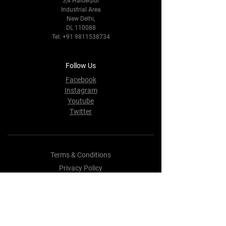
3,4 Haiderpur
Industrial Area
New Delhi,
DL 110088
Tel:
+91 9811538734
Follow Us
Facebook
Instagram
Youtube
Twitter
Terms & Conditions
Privacy Policy
Shipping Policy
Refund Policy
Cookie Policy