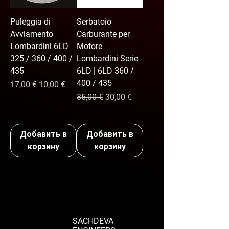
Puleggia di
Serbatoio
Avviamento
Carburante per
Lombardini 6LD
Motore
325 / 360 / 400 /
Lombardini Serie
435
6LD | 6LD 360 /
400 / 435
Обычная цена
Цена со скидкой
17,00 €
10,00 €
Обычная цена
Цена со скидкой
35,00 €
30,00 €
Добавить в
Добавить в
корзину
корзину
SACHDEVA