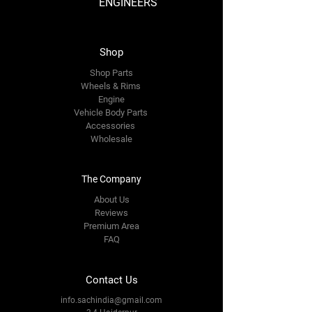
ENGINEERS
Shop
Shop Parts
Wheels & Rims
Engine
Vehicle Body Parts
Accessories
Wholesale
The Company
About Us
Reviews
Premium Area
FAQ
Contact Us
info.sachindia@gmail.com