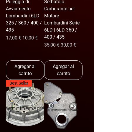
Puleggia di
Serbatoio
Avviamento
Carburante per
Lombardini 6LD
Motore
325 / 360 / 400 /
Lombardini Serie
435
6LD | 6LD 360 /
400 / 435
Precio
Precio de oferta
17,00 €
10,00 €
Precio
Precio de oferta
35,00 €
30,00 €
Agregar al
Agregar al
carrito
carrito
Best Seller