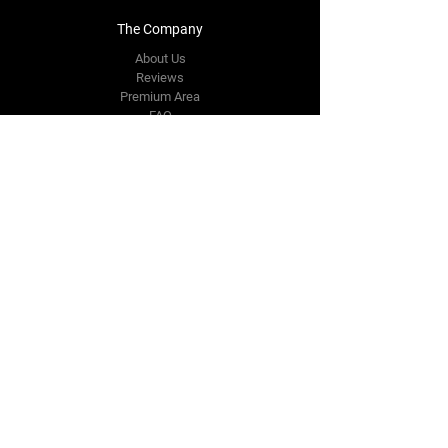
The Company
About Us
Reviews
Premium Area
FAQ
Contact Us
info.sachindia@gmail.com
3,4 Haiderpur
Industrial Area
New Delhi,
DL 110088
Tel:
+91 9811538734
Follow Us
Facebook
Instagram
Youtube
Twitter