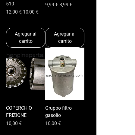
510
Precio
Precio de oferta
9,99 €
8,99 €
Precio
Precio de oferta
12,00 €
10,00 €
Agregar al
Agregar al
carrito
carrito
COPERCHIO
Gruppo filtro
FRIZIONE
gasolio
Precio
Precio
10,00 €
10,00 €