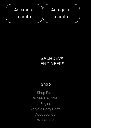
Agregar al
Agregar al
carrito
carrito
SACHDEVA
ENGINEERS
Shop
Shop Parts
Wheels & Rims
Engine
Vehicle Body Parts
Accessories
Wholesale