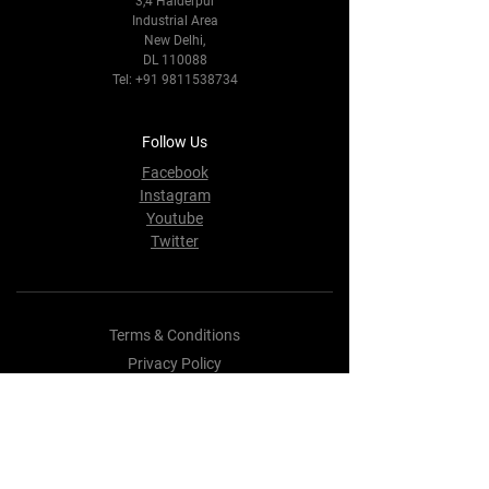
3,4 Haiderpur
Industrial Area
New Delhi,
DL 110088
Tel:
+91 9811538734
Follow Us
Facebook
Instagram
Youtube
Twitter
Terms & Conditions
Privacy Policy
Shipping Policy
Refund Policy
Cookie Policy