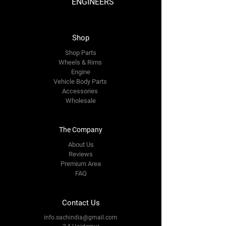
ENGINEERS
Shop
Shop Parts
Wheels & Rims
Engine
Vehicle Body Parts
Accessories
Wholesale
The Company
About Us
Reviews
Premium Area
FAQ
Contact Us
info.sachindia@gmail.com