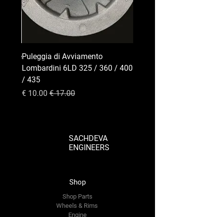
 Motore
Puleggia di Avviamento
LD 360
Lombardini 6LD 325 / 360 / 400
/ 435
سعر عادي
سعر البيع
SACHDEVA
ENGINEERS
Shop
Shop Parts
Wheels & Rims
Engine