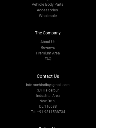
Vehicle Body Parts
Accessories
Wholesale
The Company
About Us
Reviews
Premium Area
FAQ
Contact Us
info.sachindia@gmail.com
3,4 Haiderpur
Industrial Area
New Delhi,
DL 110088
Tel:
+91 9811538734
Follow Us