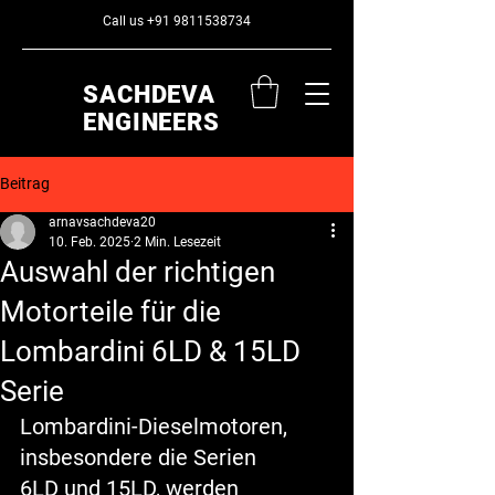
Call us
+91 9811538734
SACHDEVA
ENGINEERS
Beitrag
arnavsachdeva20
10. Feb. 2025
2 Min. Lesezeit
Auswahl der richtigen
Motorteile für die
Lombardini 6LD & 15LD
Serie
Lombardini-Dieselmotoren, 
insbesondere die Serien 
6LD
 und 
15LD
, werden 